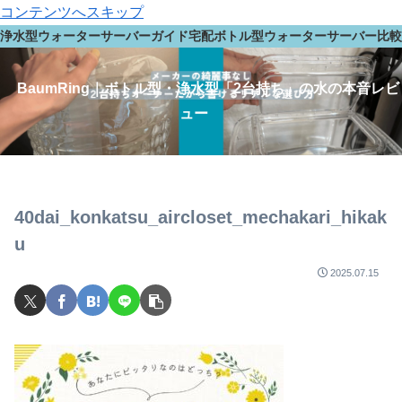
コンテンツへスキップ
浄水型ウォーターサーバーガイド
宅配ボトル型ウォーターサーバー
比較
BaumRing｜ボトル型・浄水型「2台持ち」の水の本音レビ
ュー
40dai_konkatsu_aircloset_mechakari_hikak
u
2025.07.15