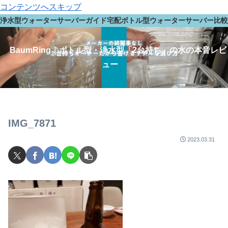
コンテンツへスキップ
浄水型ウォーターサーバーガイド
宅配ボトル型ウォーターサーバー
比較
BaumRing｜ボトル型・浄水型「2台持ち」の水の本音レビ
ュー
IMG_7871
2023.03.31