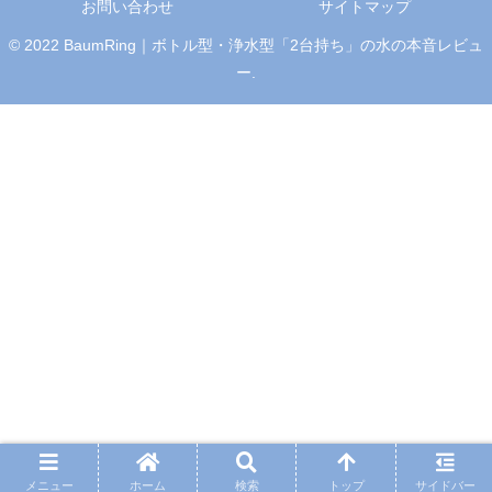
お問い合わせ
サイトマップ
© 2022 BaumRing｜ボトル型・浄水型「2台持ち」の水の本音レビュ
ー.
メニュー
ホーム
検索
トップ
サイドバー