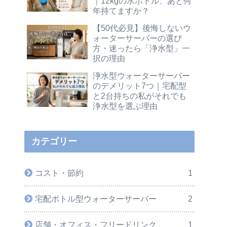
｜12kgの水ボトル、あと何
年持てますか？
【50代必見】後悔しないウ
ォーターサーバーの選び
方・迷ったら「浄水型」一
択の理由
浄水型ウォーターサーバー
のデメリット7つ｜宅配型
と2台持ちの私がそれでも
浄水型を選ぶ理由
カテゴリー
コスト・節約
1
宅配ボトル型ウォーターサーバー
2
店舗・オフィス・フリードリンク
1