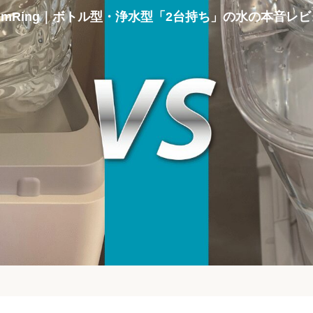
umRing｜ボトル型・浄水型「2台持ち」の水の本音レ