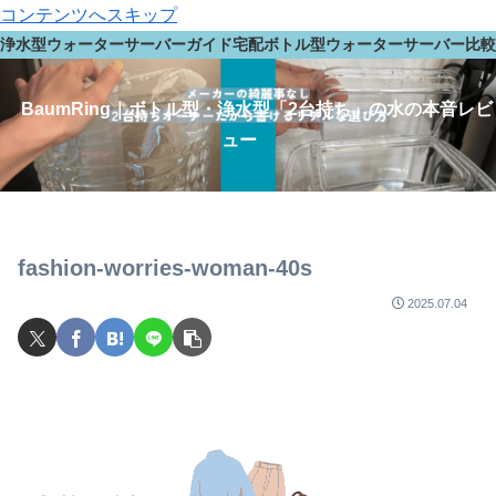
コンテンツへスキップ
浄水型ウォーターサーバーガイド
宅配ボトル型ウォーターサーバー
比較
BaumRing｜ボトル型・浄水型「2台持ち」の水の本音レビ
ュー
fashion-worries-woman-40s
2025.07.04