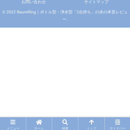
お問い合わせ
サイトマップ
© 2022 BaumRing｜ボトル型・浄水型「2台持ち」の水の本音レビュ
ー.
メニュー
ホーム
検索
トップ
サイドバー