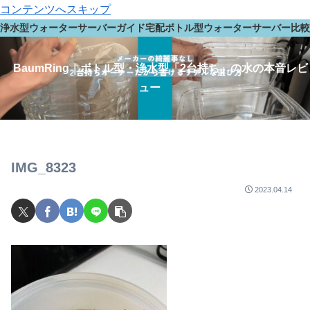
コンテンツへスキップ
浄水型ウォーターサーバーガイド
宅配ボトル型ウォーターサーバー
比較
BaumRing｜ボトル型・浄水型「2台持ち」の水の本音レビ
ュー
IMG_8323
2023.04.14