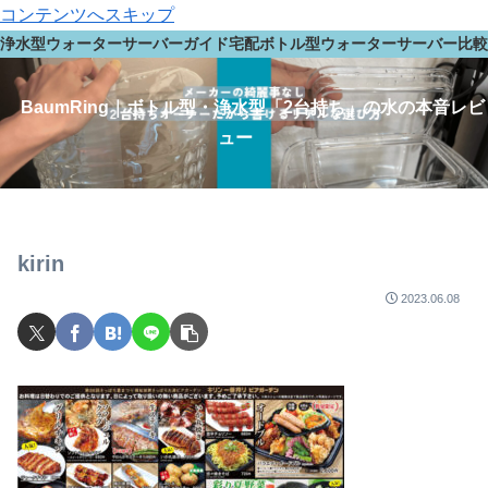
コンテンツへスキップ
浄水型ウォーターサーバーガイド
宅配ボトル型ウォーターサーバー
比較
BaumRing｜ボトル型・浄水型「2台持ち」の水の本音レビ
ュー
kirin
2023.06.08