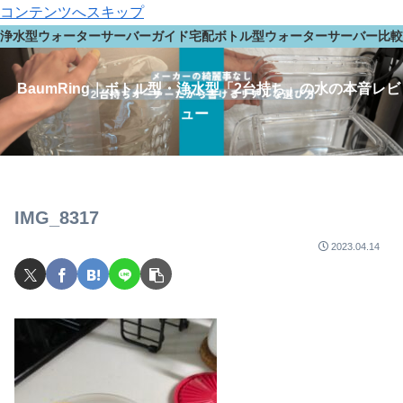
コンテンツへスキップ
浄水型ウォーターサーバーガイド
宅配ボトル型ウォーターサーバー
比較
BaumRing｜ボトル型・浄水型「2台持ち」の水の本音レビ
ュー
IMG_8317
2023.04.14