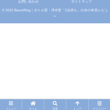
お問い合わせ
サイトマップ
© 2022 BaumRing｜ボトル型・浄水型「2台持ち」の水の本音レビュ
ー.
メニュー
ホーム
検索
トップ
サイドバー