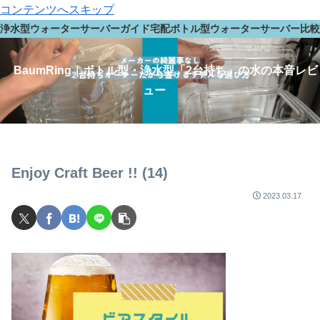
コンテンツへスキップ
浄水型ウォーターサーバーガイド
宅配ボトル型ウォーターサーバー
比較
BaumRing｜ボトル型・浄水型「2台持ち」の水の本音レビ
ュー
Enjoy Craft Beer !! (14)
2023.03.17